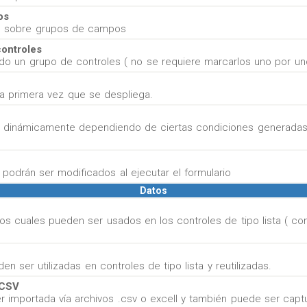
os
ado sobre grupos de campos
controles
todo un grupo de controles ( no se requiere marcarlos uno por un
 la primera vez que se despliega.
r dinámicamente dependiendo de ciertas condiciones generadas
 podrán ser modificados al ejecutar el formulario
Datos
os cuales pueden ser usados en los controles de tipo lista ( co
n ser utilizadas en controles de tipo lista y reutilizadas.
 CSV
r importada vía archivos .csv o excell y también puede ser cap