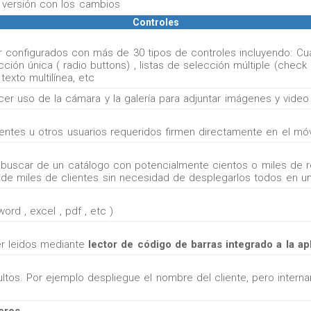
a versión con los cambios
Controles
 configurados con más de 30 tipos de controles incluyendo: Cua
ión única ( radio buttons) , listas de selección múltiple (check 
exto multilínea, etc
er uso de la cámara y la galería para adjuntar imágenes y video
entes u otros usuarios requeridos firmen directamente en el móv
 buscar de un catálogo con potencialmente cientos o miles de re
e miles de clientes sin necesidad de desplegarlos todos en una
rd , excel , pdf , etc )
r leidos mediante
lector de código de barras integrado a la ap
tos. Por ejemplo despliegue el nombre del cliente, pero interna