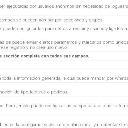
r ejecutadas por usuarios anónimos sin necesidad de loguearse
ampos se pueden agrupar por secciones y grupos
puede configurar los parámetros a recibir y usarlos y ligarlos a v
cas se puede enviar ciertos parámetros y marcarlos como únicos
e ese registro y no crea uno nuevo
a sección completa con todos sus campos.
 toda la información generada, la cual puede mandar por Whats
mación de tipo facturas o pedidos.
ico. Por ejemplo puedo configurar un campo para capturar info
os en la configuración de un formulario móvil y no afectar dir